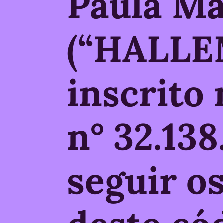
Paula M
(“HALLEM
inscrito
n° 32.13
seguir o