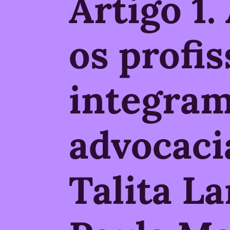
Artigo 1.
os profis
integram
advocaci
Talita L