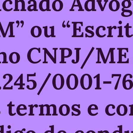
achado Advo
” ou “Escritó
 no CNPJ/ME 
8.245/0001-76
s termos e c