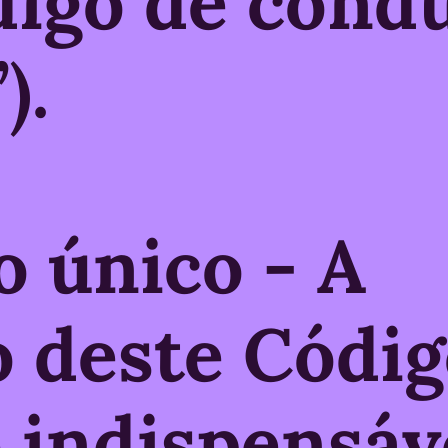
digo de cond
).
o único - A
o deste Códig
o indispensáv