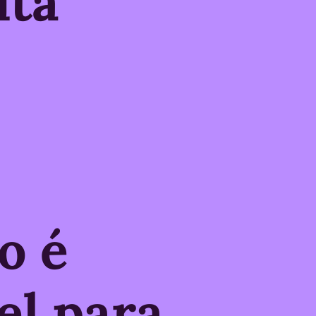
uta
o é
el para