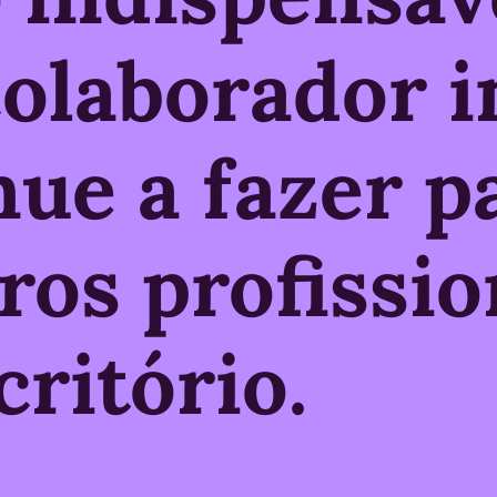
olaborador i
nue a fazer p
ros profissio
ritório.