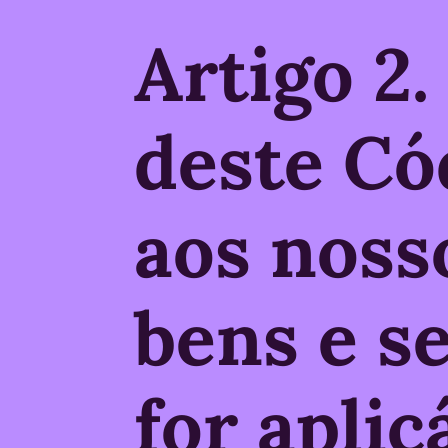
Artigo 2
deste Có
aos noss
bens e s
for aplic