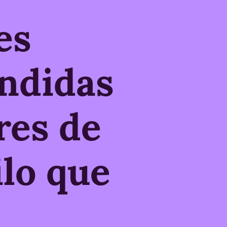
es
endidas
res de
ilo que