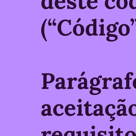
deste có
(“Código”
Parágraf
aceitaçã
requisit