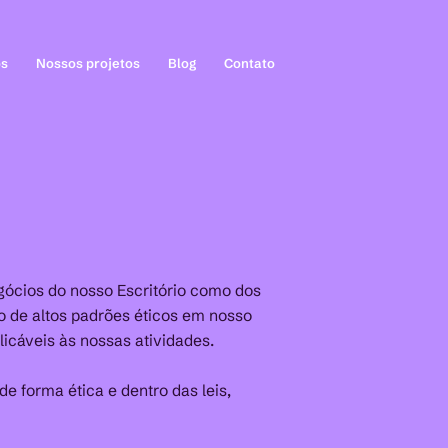
os
Nossos projetos
Blog
Contato
gócios do nosso Escritório como dos
o de altos padrões éticos em nosso
icáveis às nossas atividades.
 forma ética e dentro das leis,