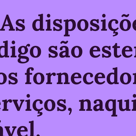
.
As disposiçõ
digo são est
os fornecedo
erviços, naqu
ável.