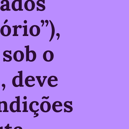
gados
rio”),
sob o
, deve
ondições