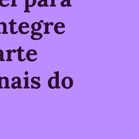
ntegre
arte
nais do