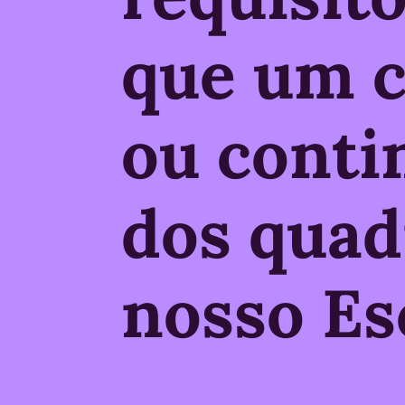
que um c
ou conti
dos quad
nosso Esc